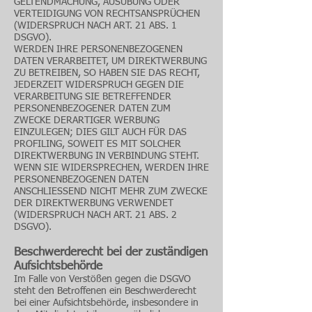
GELTENDMACHUNG, AUSÜBUNG ODER
VERTEIDIGUNG VON RECHTSANSPRÜCHEN
(WIDERSPRUCH NACH ART. 21 ABS. 1
DSGVO).
WERDEN IHRE PERSONENBEZOGENEN
DATEN VERARBEITET, UM DIREKTWERBUNG
ZU BETREIBEN, SO HABEN SIE DAS RECHT,
JEDERZEIT WIDERSPRUCH GEGEN DIE
VERARBEITUNG SIE BETREFFENDER
PERSONENBEZOGENER DATEN ZUM
ZWECKE DERARTIGER WERBUNG
EINZULEGEN; DIES GILT AUCH FÜR DAS
PROFILING, SOWEIT ES MIT SOLCHER
DIREKTWERBUNG IN VERBINDUNG STEHT.
WENN SIE WIDERSPRECHEN, WERDEN IHRE
PERSONENBEZOGENEN DATEN
ANSCHLIESSEND NICHT MEHR ZUM ZWECKE
DER DIREKTWERBUNG VERWENDET
(WIDERSPRUCH NACH ART. 21 ABS. 2
DSGVO).
Beschwerde­recht bei der zuständigen
Aufsichts­behörde
Im Falle von Verstößen gegen die DSGVO
steht den Betroffenen ein Beschwerderecht
bei einer Aufsichtsbehörde, insbesondere in