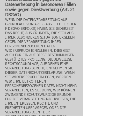
Datenerhebung in besonderen Fällen
sowie gegen Direktwerbung (Art. 21
DSGVO)
WENN DIE DATENVERARBEITUNG AUF
GRUNDLAGE VON ART. 6 ABS. 1 LIT. E ODER
F DSGVO ERFOLGT, HABEN SIE JEDERZEIT
DAS RECHT, AUS GRÜNDEN, DIE SICH AUS
IHRER BESONDEREN SITUATION ERGEBEN,
GEGEN DIE VERARBEITUNG IHRER
PERSONENBEZOGENEN DATEN
WIDERSPRUCH EINZULEGEN; DIES GILT
AUCH FÜR EIN AUF DIESE BESTIMMUNGEN
GESTÜTZTES PROFILING. DIE JEWEILIGE
RECHTSGRUNDLAGE, AUF DENEN EINE
VERARBEITUNG BERUHT, ENTNEHMEN SIE
DIESER DATENSCHUTZERKLÄRUNG. WENN
SIE WIDERSPRUCH EINLEGEN, WERDEN
WIR IHRE BETROFFENEN
PERSONENBEZOGENEN DATEN NICHT MEHR
VERARBEITEN, ES SEI DENN, WIR KÖNNEN
ZWINGENDE SCHUTZWÜRDIGE GRÜNDE
FÜR DIE VERARBEITUNG NACHWEISEN, DIE
IHRE INTERESSEN, RECHTE UND
FREIHEITEN ÜBERWIEGEN ODER DIE
VERARBEITUNG DIENT DER