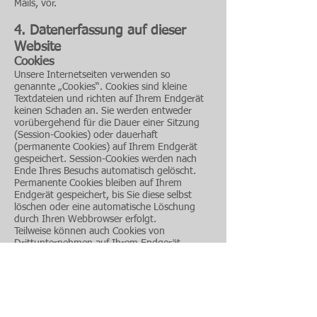
Mails, vor.
4. Datenerfassung auf dieser
Website
Cookies
Unsere Internetseiten verwenden so
genannte „Cookies“. Cookies sind kleine
Textdateien und richten auf Ihrem Endgerät
keinen Schaden an. Sie werden entweder
vorübergehend für die Dauer einer Sitzung
(Session-Cookies) oder dauerhaft
(permanente Cookies) auf Ihrem Endgerät
gespeichert. Session-Cookies werden nach
Ende Ihres Besuchs automatisch gelöscht.
Permanente Cookies bleiben auf Ihrem
Endgerät gespeichert, bis Sie diese selbst
löschen oder eine automatische Löschung
durch Ihren Webbrowser erfolgt.
Teilweise können auch Cookies von
Drittunternehmen auf Ihrem Endgerät
gespeichert werden, wenn Sie unsere Seite
betreten (Third-Party-Cookies). Diese
ermöglichen uns oder Ihnen die Nutzung
bestimmter Dienstleistungen des
Drittunternehmens (z.B. Cookies zur
Abwicklung von Zahlungsdienstleistungen).