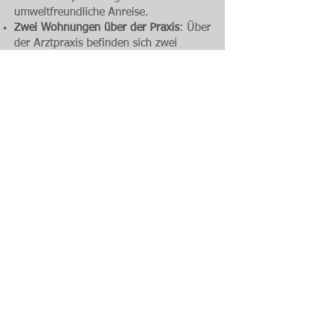
umweltfreundliche Anreise.
Zwei Wohnungen über der Praxis
: Über
der Arztpraxis befinden sich zwei
moderne Eigentumswohnungen, die
den Bewohnern einen hohen
Wohnkomfort in unmittelbarer Nähe
zur Praxis bieten.
Dieses Projekt zeigt unser Engagement
für durchdachte und nachhaltige
Architektur, die den Bedürfnissen
sowohl der gewerblichen Nutzung als
auch des privaten Wohnens gerecht
wird.
Impressum
Datenschutz